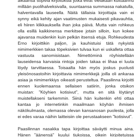
aikaansa sopivia kirjoituksia jotka eivät vieläkään kuittaannu
millään puolihalveksivalla, suuntaansa summassa nakatulla,
halventavalla lauseella. Näitä tällaisia kirjoittajia vain ei
synny eikä kehity ajan vaatimusten mukaisesti pikavauhtia,
eli hiiren klikkauksella ihan joka päivä. Mutta vain rohkeus
olla esillä kaikkinensa merkitsee jotain silloin, kun kokee
ajavansa muidenkin kuin pelkän itsensä etuja. Rohkeudesta
Erno kirjoittikin paljon, ja kauhistuisi tätä nykyistä
nimimerkkien takaa töpeksivien tulvaa kun ei uskalleta ottaa
vastuuta sanomisistaan. Nimettöminä röyhistellään
lauseidensa karvaisia rintoja joiden takaa ei lihaa ei luuta
löydy tarvittaessa. Toisaalta hän myös joskus puolusti
yleisönosastoihin kirjoittavia nimimerkkejä joilla oli ankaraa
asiaa ja nimimerkkiys oikeasti perusteltua. Paasilinna kirjoitti
ennen kuolemaansa sellaisen satiirin, jonka otsikon
muistan: "Köyhien kotisivut", mutta en sitä löytänyt
muistellakseni tarkemmin. Siinä hän kuitenkin ehti ottaa
kantaa jo internetinkin maailmaan köyhän ihmisen
näkökulmasta, olemassa olevan kansanosan puolesta, jolla
ei edes varaa näihin laitteisiin ole perustaakseen "kotisivut".
Paasilinnan nasakka tapa kirjoittaa säväytti minua aina.
Hänen "äänensä" kuului tiukoissa, oikein kirjoitetuissa