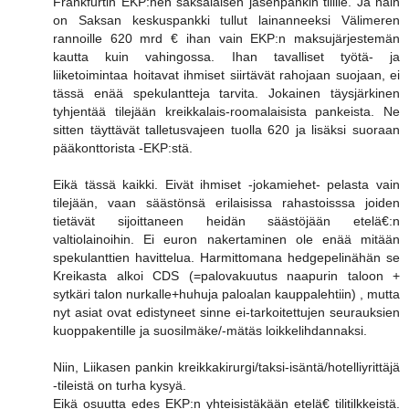
Frankfurtin EKP:hen saksalaisen jäsenpankin tilille. Ja näin
on Saksan keskuspankki tullut lainanneeksi Välimeren
rannoille 620 mrd € ihan vain EKP:n maksujärjestemän
kautta kuin vahingossa. Ihan tavalliset työtä- ja
liiketoimintaa hoitavat ihmiset siirtävät rahojaan suojaan, ei
tässä enää spekulantteja tarvita. Jokainen täysjärkinen
tyhjentää tilejään kreikkalais-roomalaisista pankeista. Ne
sitten täyttävät talletusvajeen tuolla 620 ja lisäksi suoraan
pääkonttorista -EKP:stä.
Eikä tässä kaikki. Eivät ihmiset -jokamiehet- pelasta vain
tilejään, vaan säästönsä erilaisissa rahastoisssa joiden
tietävät sijoittaneen heidän säästöjään etelä€:n
valtiolainoihin. Ei euron nakertaminen ole enää mitään
spekulanttien havittelua. Harmittomana hedgepelinähän se
Kreikasta alkoi CDS (=palovakuutus naapurin taloon +
sytkäri talon nurkalle+huhuja paloalan kauppalehtiin) , mutta
nyt asiat ovat edistyneet sinne ei-tarkoitettujen seurauksien
kuoppakentille ja suosilmäke/-mätäs loikkelihdannaksi.
Niin, Liikasen pankin kreikkakirurgi/taksi-isäntä/hotelliyrittäjä
-tileistä on turha kysyä.
Eikä osuutta edes EKP:n yhteisistäkään etelä€ tilitilkkeistä.