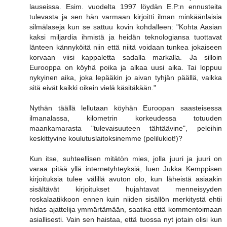
lauseissa. Esim. vuodelta 1997 löydän E.P:n ennusteita
tulevasta ja sen hän varmaan kirjoitti ilman minkäänlaisia
silmälaseja kun se sattuu kovin kohdalleen: "Kohta Aasian
kaksi miljardia ihmistä ja heidän teknologiansa tuottavat
länteen kännyköitä niin että niitä voidaan tunkea jokaiseen
korvaan viisi kappaletta sadalla markalla. Ja silloin
Eurooppa on köyhä poika ja alkaa uusi aika. Tai loppuu
nykyinen aika, joka lepääkin jo aivan tyhjän päällä, vaikka
sitä eivät kaikki oikein vielä käsitäkään."
Nythän täällä lellutaan köyhän Euroopan saasteisessa
ilmanalassa, kilometrin korkeudessa totuuden
maankamarasta "tulevaisuuteen tähtäävine", peleihin
keskittyvine koulutuslaitoksinemme (pelilukiot!)?
Kun itse, suhteellisen mitätön mies, jolla juuri ja juuri on
varaa pitää yllä internetyhteyksiä, luen Jukka Kemppisen
kirjoituksia tulee välillä avuton olo, kun läheistä asiaakin
sisältävät kirjoitukset hujahtavat menneisyyden
roskalaatikkoon ennen kuin niiden sisällön merkitystä ehtii
hidas ajattelija ymmärtämään, saatika että kommentoimaan
asiallisesti. Vain sen haistaa, että tuossa nyt jotain olisi kun