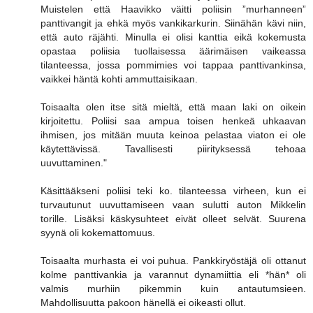
Muistelen että Haavikko väitti poliisin ”murhanneen”
panttivangit ja ehkä myös vankikarkurin. Siinähän kävi niin,
että auto räjähti. Minulla ei olisi kanttia eikä kokemusta
opastaa poliisia tuollaisessa äärimäisen vaikeassa
tilanteessa, jossa pommimies voi tappaa panttivankinsa,
vaikkei häntä kohti ammuttaisikaan.
Toisaalta olen itse sitä mieltä, että maan laki on oikein
kirjoitettu. Poliisi saa ampua toisen henkeä uhkaavan
ihmisen, jos mitään muuta keinoa pelastaa viaton ei ole
käytettävissä. Tavallisesti piirityksessä tehoaa
uuvuttaminen."
Käsittääkseni poliisi teki ko. tilanteessa virheen, kun ei
turvautunut uuvuttamiseen vaan sulutti auton Mikkelin
torille. Lisäksi käskysuhteet eivät olleet selvät. Suurena
syynä oli kokemattomuus.
Toisaalta murhasta ei voi puhua. Pankkiryöstäjä oli ottanut
kolme panttivankia ja varannut dynamiittia eli *hän* oli
valmis murhiin pikemmin kuin antautumsieen.
Mahdollisuutta pakoon hänellä ei oikeasti ollut.