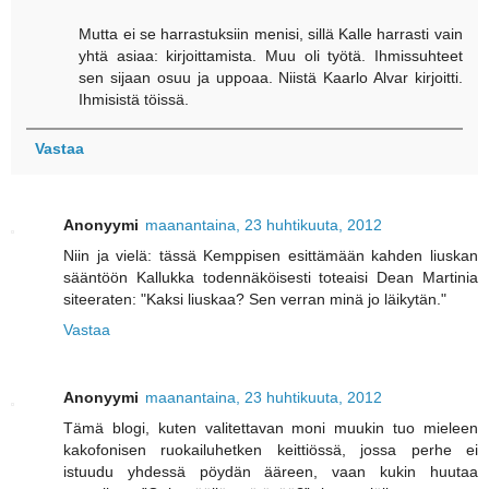
Mutta ei se harrastuksiin menisi, sillä Kalle harrasti vain
yhtä asiaa: kirjoittamista. Muu oli työtä. Ihmissuhteet
sen sijaan osuu ja uppoaa. Niistä Kaarlo Alvar kirjoitti.
Ihmisistä töissä.
Vastaa
Anonyymi
maanantaina, 23 huhtikuuta, 2012
Niin ja vielä: tässä Kemppisen esittämään kahden liuskan
sääntöön Kallukka todennäköisesti toteaisi Dean Martinia
siteeraten: "Kaksi liuskaa? Sen verran minä jo läikytän."
Vastaa
Anonyymi
maanantaina, 23 huhtikuuta, 2012
Tämä blogi, kuten valitettavan moni muukin tuo mieleen
kakofonisen ruokailuhetken keittiössä, jossa perhe ei
istuudu yhdessä pöydän ääreen, vaan kukin huutaa