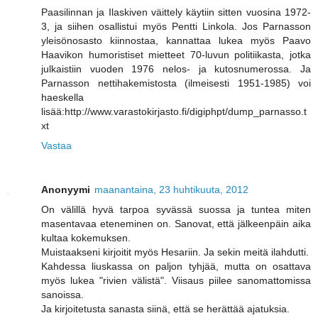
Paasilinnan ja Ilaskiven väittely käytiin sitten vuosina 1972-
3, ja siihen osallistui myös Pentti Linkola. Jos Parnasson
yleisönosasto kiinnostaa, kannattaa lukea myös Paavo
Haavikon humoristiset mietteet 70-luvun politiikasta, jotka
julkaistiin vuoden 1976 nelos- ja kutosnumerossa. Ja
Parnasson nettihakemistosta (ilmeisesti 1951-1985) voi
haeskella
lisää:http://www.varastokirjasto.fi/digiphpt/dump_parnasso.t
xt
Vastaa
Anonyymi
maanantaina, 23 huhtikuuta, 2012
On välillä hyvä tarpoa syvässä suossa ja tuntea miten
masentavaa eteneminen on. Sanovat, että jälkeenpäin aika
kultaa kokemuksen.
Muistaakseni kirjoitit myös Hesariin. Ja sekin meitä ilahdutti.
Kahdessa liuskassa on paljon tyhjää, mutta on osattava
myös lukea "rivien välistä". Viisaus piilee sanomattomissa
sanoissa.
Ja kirjoitetusta sanasta siinä, että se herättää ajatuksia.