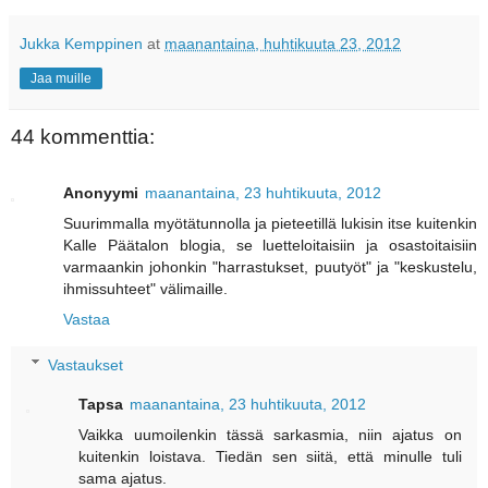
Jukka Kemppinen
at
maanantaina, huhtikuuta 23, 2012
Jaa muille
44 kommenttia:
Anonyymi
maanantaina, 23 huhtikuuta, 2012
Suurimmalla myötätunnolla ja pieteetillä lukisin itse kuitenkin
Kalle Päätalon blogia, se luetteloitaisiin ja osastoitaisiin
varmaankin johonkin "harrastukset, puutyöt" ja "keskustelu,
ihmissuhteet" välimaille.
Vastaa
Vastaukset
Tapsa
maanantaina, 23 huhtikuuta, 2012
Vaikka uumoilenkin tässä sarkasmia, niin ajatus on
kuitenkin loistava. Tiedän sen siitä, että minulle tuli
sama ajatus.