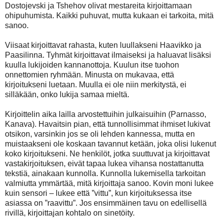
Dostojevski ja Tshehov olivat mestareita kirjoittamaan
ohipuhumista. Kaikki puhuvat, mutta kukaan ei tarkoita, mitä
sanoo.
Viisaat kirjoittavat rahasta, kuten luullakseni Haavikko ja
Paasilinna. Tyhmät kirjoittavat ilmaiseksi ja haluavat lisäksi
kuulla lukijoiden kannanottoja. Kuulun itse tuohon
onnettomien ryhmään. Minusta on mukavaa, että
kirjoitukseni luetaan. Muulla ei ole niin merkitystä, ei
silläkään, onko lukija samaa mieltä.
Kirjoittelin aika lailla arvostettuihin julkaisuihin (Parnasso,
Kanava). Havaitsin pian, että tunnollisimmat ihmiset lukivat
otsikon, varsinkin jos se oli lehden kannessa, mutta en
muistaakseni ole koskaan tavannut ketään, joka olisi lukenut
koko kirjoitukseni. Ne henkilöt, jotka suuttuvat ja kirjoittavat
vastakirjoituksen, eivät tapaa lukea vihansa nostattanutta
tekstiä, ainakaan kunnolla. Kunnolla lukemisella tarkoitan
valmiutta ymmärtää, mitä kirjoittaja sanoo. Kovin moni lukee
kuin sensori – lukee että ”vittu”, kun kirjoituksessa itse
asiassa on ”raavittu”. Jos ensimmäinen tavu on edellisellä
rivillä, kirjoittajan kohtalo on sinetöity.