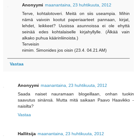
Anonyymi
maanantaina, 23 huhtikuuta, 2012
Terve, kohtalotoveri. Meitä on siis useampia. Mihin
nämä vaivoin kootut paperiaarteet pannaan, kirjat,
lehdet, leikkeet? Uusissa asunnoissa ei ole ehyttä
seinää edes kohtalaiselle kirjahyllylle. (Älkää vain
alkako puhua käärinliinoista.)
Terveisin
nimim. Simonides jos oisin (23.4. 04.21 AM)
Vastaa
Anonyymi
maanantaina, 23 huhtikuuta, 2012
Saada naiset nauramaan blogeillaan, onhan tuokin
saavutus sinänsä. Mutta mitä saikaan Paavo Haavikko -
naisilta?
Vastaa
Hallitsija
maanantaina, 23 huhtikuuta, 2012