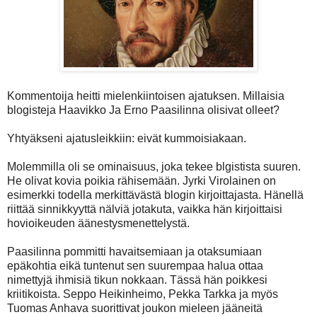
Kommentoija heitti mielenkiintoisen ajatuksen. Millaisia
blogisteja Haavikko Ja Erno Paasilinna olisivat olleet?
Yhtyäkseni ajatusleikkiin: eivät kummoisiakaan.
Molemmilla oli se ominaisuus, joka tekee blgistista suuren.
He olivat kovia poikia rähisemään. Jyrki Virolainen on
esimerkki todella merkittävästä blogin kirjoittajasta. Hänellä
riittää sinnikkyyttä nälviä jotakuta, vaikka hän kirjoittaisi
hovioikeuden äänestysmenettelystä.
Paasilinna pommitti havaitsemiaan ja otaksumiaan
epäkohtia eikä tuntenut sen suurempaa halua ottaa
nimettyjä ihmisiä tikun nokkaan. Tässä hän poikkesi
kriitikoista. Seppo Heikinheimo, Pekka Tarkka ja myös
Tuomas Anhava suorittivat joukon mieleen jääneitä