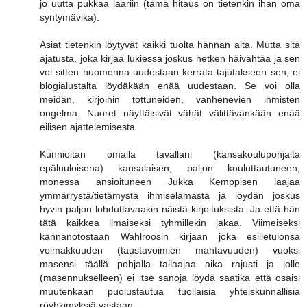
jo uutta pukkaa laariin (tämä hitaus on tietenkin ihan oma
syntymävika).
Asiat tietenkin löytyvät kaikki tuolta hännän alta. Mutta sitä
ajatusta, joka kirjaa lukiessa joskus hetken häivähtää ja sen
voi sitten huomenna uudestaan kerrata tajutakseen sen, ei
blogialustalta löydäkään enää uudestaan. Se voi olla
meidän, kirjoihin tottuneiden, vanhenevien ihmisten
ongelma. Nuoret näyttäisivät vähät välittävänkään enää
eilisen ajattelemisesta.
Kunnioitan omalla tavallani (kansakoulupohjalta
epäluuloisena) kansalaisen, paljon kouluttautuneen,
monessa ansioituneen Jukka Kemppisen laajaa
ymmärrystä/tietämystä ihmiselämästä ja löydän joskus
hyvin paljon lohduttavaakin näistä kirjoituksista. Ja että hän
tätä kaikkea ilmaiseksi tyhmillekin jakaa. Viimeiseksi
kannanotostaan Wahlroosin kirjaan joka esilletulonsa
voimakkuuden (taustavoimien mahtavuuden) vuoksi
masensi täällä pohjalla tallaajaa aika rajusti ja jolle
(masennukselleen) ei itse sanoja löydä saatika että osaisi
muutenkaan puolustautua tuollaisia yhteiskunnallisia
röyhkimyksiä vastaan.