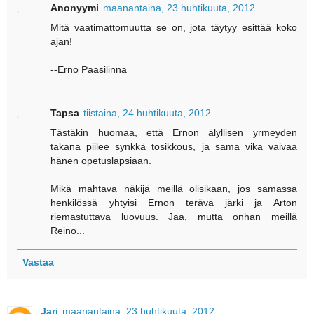
Anonyymi
maanantaina, 23 huhtikuuta, 2012
Mitä vaatimattomuutta se on, jota täytyy esittää koko
ajan!
--Erno Paasilinna
Tapsa
tiistaina, 24 huhtikuuta, 2012
Tästäkin huomaa, että Ernon älyllisen yrmeyden
takana piilee synkkä tosikkous, ja sama vika vaivaa
hänen opetuslapsiaan.
Mikä mahtava näkijä meillä olisikaan, jos samassa
henkilössä yhtyisi Ernon terävä järki ja Arton
riemastuttava luovuus. Jaa, mutta onhan meillä
Reino...
Vastaa
Jari
maanantaina, 23 huhtikuuta, 2012