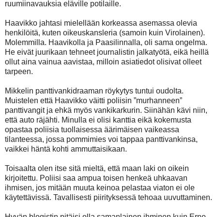
ruumiinavauksia eläville potilaille.
Haavikko jahtasi mielellään korkeassa asemassa olevia
henkilöitä, kuten oikeuskansleria (samoin kuin Virolainen).
Molemmilla. Haavikolla ja Paasilinnalla, oli sama ongelma.
He eivät juurikaan tehneet journalistin jalkatyötä, eikä heillä
ollut aina vainua aavistaa, milloin asiatiedot olisivat olleet
tarpeen.
Mikkelin panttivankidraaman röykytys tuntui oudolta.
Muistelen että Haavikko väitti poliisin ”murhanneen”
panttivangit ja ehkä myös vankikarkurin. Siinähän kävi niin,
että auto räjähti. Minulla ei olisi kanttia eikä kokemusta
opastaa poliisia tuollaisessa äärimäisen vaikeassa
tilanteessa, jossa pommimies voi tappaa panttivankinsa,
vaikkei häntä kohti ammuttaisikaan.
Toisaalta olen itse sitä mieltä, että maan laki on oikein
kirjoitettu. Poliisi saa ampua toisen henkeä uhkaavan
ihmisen, jos mitään muuta keinoa pelastaa viaton ei ole
käytettävissä. Tavallisesti piirityksessä tehoaa uuvuttaminen.
Hyvän blogistin pitäisi olla samanlainen ihminen kuin Erno –