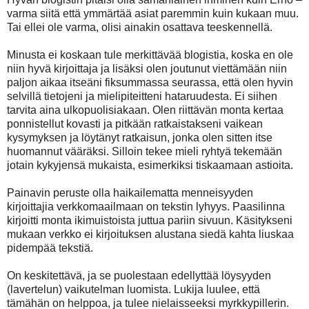
varma siitä että ymmärtää asiat paremmin kuin kukaan muu.
Tai ellei ole varma, olisi ainakin osattava teeskennellä.
Minusta ei koskaan tule merkittävää blogistia, koska en ole
niin hyvä kirjoittaja ja lisäksi olen joutunut viettämään niin
paljon aikaa itseäni fiksummassa seurassa, että olen hyvin
selvillä tietojeni ja mielipiteitteni hataruudesta. Ei siihen
tarvita aina ulkopuolisiakaan. Olen riittävän monta kertaa
ponnistellut kovasti ja pitkään ratkaistakseni vaikean
kysymyksen ja löytänyt ratkaisun, jonka olen sitten itse
huomannut vääräksi. Silloin tekee mieli ryhtyä tekemään
jotain kykyjensä mukaista, esimerkiksi tiskaamaan astioita.
Painavin peruste olla haikailematta menneisyyden
kirjoittajia verkkomaailmaan on tekstin lyhyys. Paasilinna
kirjoitti monta ikimuistoista juttua pariin sivuun. Käsitykseni
mukaan verkko ei kirjoituksen alustana siedä kahta liuskaa
pidempää tekstiä.
On keskitettävä, ja se puolestaan edellyttää löysyyden
(lavertelun) vaikutelman luomista. Lukija luulee, että
tämähän on helppoa, ja tulee nielaisseeksi myrkkypillerin.