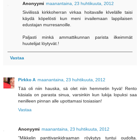
Anonyymi
maanantaina, 23 huhtikuuta, 2012
Siviilissä kirkkoherran virkaa hoitavalle kIvelälle taisi
käydä köpelösti kun meni irvailemaan lappilaisen
edustajan murresanoille.
Paljasti minkä ammattikunnan parista ilkeimmät
huutelijat löytyvät.!
Vastaa
Pirkko A
maanantaina, 23 huhtikuuta, 2012
Tää oli niin hauska, sä olet niin hemmetin hyvä! Rento
käsiala on parasta sinua, varsinkin kun lukija lopuksi saa
nenilleen pinnan alle upottamasi tosiasian!
Vastaa
Anonyymi
maanantaina, 23 huhtikuuta, 2012
"Mikkelin panttivankidraaman röykytys tuntui oudolta.