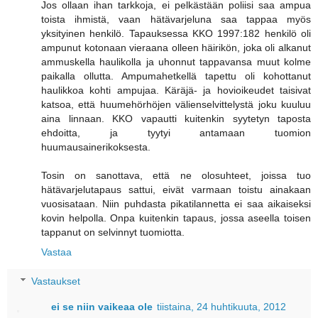
Jos ollaan ihan tarkkoja, ei pelkästään poliisi saa ampua
toista ihmistä, vaan hätävarjeluna saa tappaa myös
yksityinen henkilö. Tapauksessa KKO 1997:182 henkilö oli
ampunut kotonaan vieraana olleen häirikön, joka oli alkanut
ammuskella haulikolla ja uhonnut tappavansa muut kolme
paikalla ollutta. Ampumahetkellä tapettu oli kohottanut
haulikkoa kohti ampujaa. Käräjä- ja hovioikeudet taisivat
katsoa, että huumehörhöjen välienselvittelystä joku kuuluu
aina linnaan. KKO vapautti kuitenkin syytetyn taposta
ehdoitta, ja tyytyi antamaan tuomion
huumausainerikoksesta.
Tosin on sanottava, että ne olosuhteet, joissa tuo
hätävarjelutapaus sattui, eivät varmaan toistu ainakaan
vuosisataan. Niin puhdasta pikatilannetta ei saa aikaiseksi
kovin helpolla. Onpa kuitenkin tapaus, jossa aseella toisen
tappanut on selvinnyt tuomiotta.
Vastaa
Vastaukset
ei se niin vaikeaa ole
tiistaina, 24 huhtikuuta, 2012