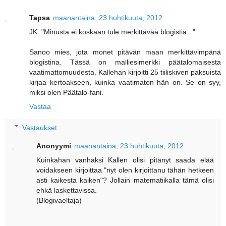
Tapsa
maanantaina, 23 huhtikuuta, 2012
JK: "Minusta ei koskaan tule merkittävää blogistia..."
Sanoo mies, jota monet pitävän maan merkittävimpänä
blogistina. Tässä on malliesimerkki päätalomaisesta
vaatimattomuudesta. Kallehan kirjoitti 25 tiiliskiven paksuista
kirjaa kertoakseen, kuinka vaatimaton hän on. Se on syy,
miksi olen Päätalo-fani.
Vastaa
Vastaukset
Anonyymi
maanantaina, 23 huhtikuuta, 2012
Kuinkahan vanhaksi Kallen olisi pitänyt saada elää
voidakseen kirjoittaa "nyt olen kirjoittanu tähän hetkeen
asti kaikesta kaiken"? Jollain matematiikalla tämä olisi
ehkä laskettavissa.
(Blogivaeltaja)