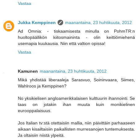
Vastaa
Jukka Kemppinen
maanantaina, 23 huhtikuuta, 2012
Ad Omnia: - tiskaamisesta minulla on PohmTR:n
huoltopäällikön kiitosmaininta - olin keittiömiehenä
usemapia kuukausia. Niin että valtion opissa!
Vastaa
Kamunen
maanantaina, 23 huhtikuuta, 2012
Mikä yhdistää liberaaleja Sarasvuo, Soininvaara, Siimes,
Wahlroos ja Kemppinen?
No yksikielisen angloamerikkalaisen kulttuurin ihannointi. Se
taas on jotakin ihan muuta kuin monikielinen
eurooppalaisuus.
Jos Italian tv:stä otettaisiin mallia, niin päivittäin parhaaseen
aikaan kisailtaisiin paikallisten murresanojen tuntemuksesta.
Ja oltaisiin niistä ylpeitä.