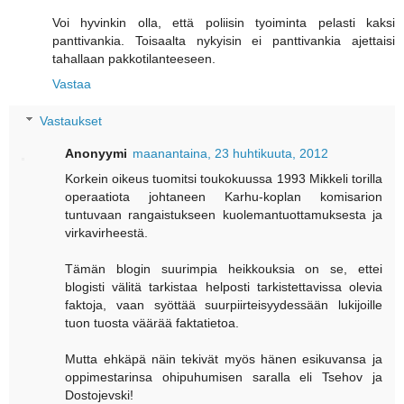
Voi hyvinkin olla, että poliisin tyoiminta pelasti kaksi
panttivankia. Toisaalta nykyisin ei panttivankia ajettaisi
tahallaan pakkotilanteeseen.
Vastaa
Vastaukset
Anonyymi
maanantaina, 23 huhtikuuta, 2012
Korkein oikeus tuomitsi toukokuussa 1993 Mikkeli torilla
operaatiota johtaneen Karhu-koplan komisarion
tuntuvaan rangaistukseen kuolemantuottamuksesta ja
virkavirheestä.
Tämän blogin suurimpia heikkouksia on se, ettei
blogisti välitä tarkistaa helposti tarkistettavissa olevia
faktoja, vaan syöttää suurpiirteisyydessään lukijoille
tuon tuosta väärää faktatietoa.
Mutta ehkäpä näin tekivät myös hänen esikuvansa ja
oppimestarinsa ohipuhumisen saralla eli Tsehov ja
Dostojevski!