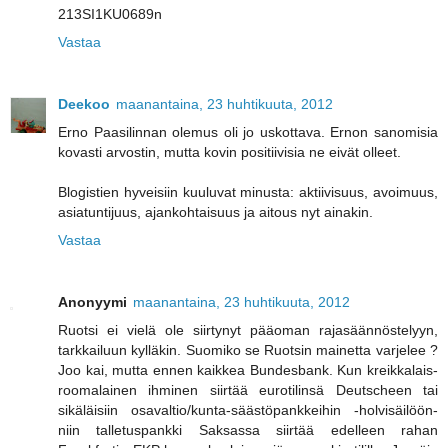
213SI1KU0689n
Vastaa
Deekoo
maanantaina, 23 huhtikuuta, 2012
Erno Paasilinnan olemus oli jo uskottava. Ernon sanomisia
kovasti arvostin, mutta kovin positiivisia ne eivät olleet.
Blogistien hyveisiin kuuluvat minusta: aktiivisuus, avoimuus,
asiatuntijuus, ajankohtaisuus ja aitous nyt ainakin.
Vastaa
Anonyymi
maanantaina, 23 huhtikuuta, 2012
Ruotsi ei vielä ole siirtynyt pääoman rajasäännöstelyyn,
tarkkailuun kylläkin. Suomiko se Ruotsin mainetta varjelee ?
Joo kai, mutta ennen kaikkea Bundesbank. Kun kreikkalais-
roomalainen ihminen siirtää eurotilinsä Deutscheen tai
sikäläisiin osavaltio/kunta-säästöpankkeihin -holvisäilöön-
niin talletuspankki Saksassa siirtää edelleen rahan