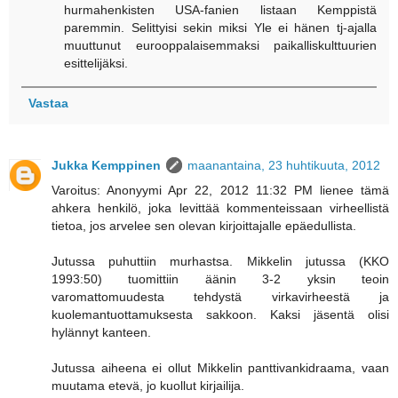
hurmahenkisten USA-fanien listaan Kemppistä
paremmin. Selittyisi sekin miksi Yle ei hänen tj-ajalla
muuttunut eurooppalaisemmaksi paikalliskulttuurien
esittelijäksi.
Vastaa
Jukka Kemppinen
maanantaina, 23 huhtikuuta, 2012
Varoitus: Anonyymi Apr 22, 2012 11:32 PM lienee tämä
ahkera henkilö, joka levittää kommenteissaan virheellistä
tietoa, jos arvelee sen olevan kirjoittajalle epäedullista.
Jutussa puhuttiin murhastsa. Mikkelin jutussa (KKO
1993:50) tuomittiin äänin 3-2 yksin teoin
varomattomuudesta tehdystä virkavirheestä ja
kuolemantuottamuksesta sakkoon. Kaksi jäsentä olisi
hylännyt kanteen.
Jutussa aiheena ei ollut Mikkelin panttivankidraama, vaan
muutama etevä, jo kuollut kirjailija.