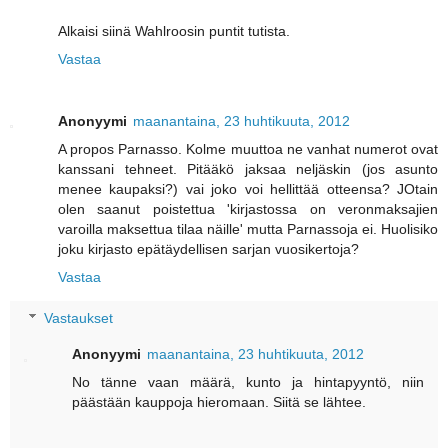
Alkaisi siinä Wahlroosin puntit tutista.
Vastaa
Anonyymi
maanantaina, 23 huhtikuuta, 2012
A propos Parnasso. Kolme muuttoa ne vanhat numerot ovat
kanssani tehneet. Pitääkö jaksaa neljäskin (jos asunto
menee kaupaksi?) vai joko voi hellittää otteensa? JOtain
olen saanut poistettua 'kirjastossa on veronmaksajien
varoilla maksettua tilaa näille' mutta Parnassoja ei. Huolisiko
joku kirjasto epätäydellisen sarjan vuosikertoja?
Vastaa
Vastaukset
Anonyymi
maanantaina, 23 huhtikuuta, 2012
No tänne vaan määrä, kunto ja hintapyyntö, niin
päästään kauppoja hieromaan. Siitä se lähtee.