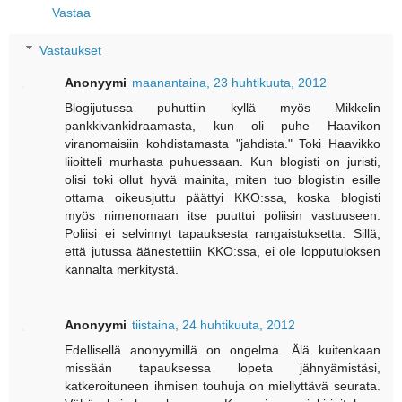
Vastaa
Vastaukset
Anonyymi
maanantaina, 23 huhtikuuta, 2012
Blogijutussa puhuttiin kyllä myös Mikkelin
pankkivankidraamasta, kun oli puhe Haavikon
viranomaisiin kohdistamasta "jahdista." Toki Haavikko
liioitteli murhasta puhuessaan. Kun blogisti on juristi,
olisi toki ollut hyvä mainita, miten tuo blogistin esille
ottama oikeusjuttu päättyi KKO:ssa, koska blogisti
myös nimenomaan itse puuttui poliisin vastuuseen.
Poliisi ei selvinnyt tapauksesta rangaistuksetta. Sillä,
että jutussa äänestettiin KKO:ssa, ei ole lopputuloksen
kannalta merkitystä.
Anonyymi
tiistaina, 24 huhtikuuta, 2012
Edellisellä anonyymillä on ongelma. Älä kuitenkaan
missään tapauksessa lopeta jähnyämistäsi,
katkeroituneen ihmisen touhuja on miellyttävä seurata.