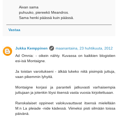
Aivan sama
puhuuko, piereekö Meandros.
Sama henki päässä kuin päässä.
Vastaa
Jukka Kemppinen
maanantaina, 23 huhtikuuta, 2012
Ad Omnia: - oikein nähty. Kuvassa on kaikkien blogistien
esi-isä Montaigne.
Ja toistan varoitukseni - älkää lukeko niitä pisimpiä juttuja,
vaan pikemmin lyhyitä.
Montaigne korjasi ja paranteli jatkuvasti varhaisempia
juttujaan ja jotenkin löysi itsensä vasta vuosia kirjoitettuaan.
Ranskalaiset oppineet valokuvauttavat itsensä mielellään
M:n La pleiade -nide kädessä. Viimeksi pisti silmään toissa
päivänä.