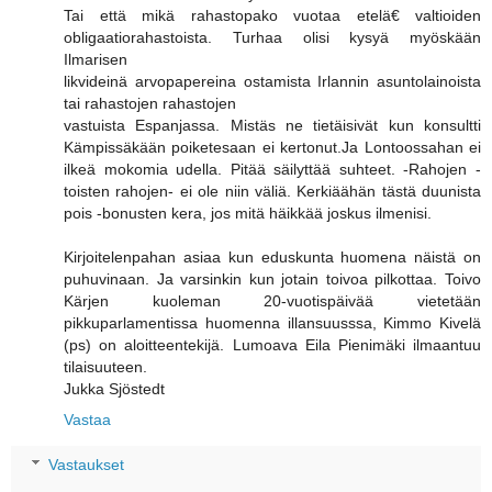
Tai että mikä rahastopako vuotaa etelä€ valtioiden
obligaatiorahastoista. Turhaa olisi kysyä myöskään
Ilmarisen
likvideinä arvopapereina ostamista Irlannin asuntolainoista
tai rahastojen rahastojen
vastuista Espanjassa. Mistäs ne tietäisivät kun konsultti
Kämpissäkään poiketesaan ei kertonut.Ja Lontoossahan ei
ilkeä mokomia udella. Pitää säilyttää suhteet. -Rahojen -
toisten rahojen- ei ole niin väliä. Kerkiäähän tästä duunista
pois -bonusten kera, jos mitä häikkää joskus ilmenisi.
Kirjoitelenpahan asiaa kun eduskunta huomena näistä on
puhuvinaan. Ja varsinkin kun jotain toivoa pilkottaa. Toivo
Kärjen kuoleman 20-vuotispäivää vietetään
pikkuparlamentissa huomenna illansuusssa, Kimmo Kivelä
(ps) on aloitteentekijä. Lumoava Eila Pienimäki ilmaantuu
tilaisuuteen.
Jukka Sjöstedt
Vastaa
Vastaukset