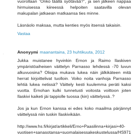
vuorollaan ”Onko täällä syötävää?”, ja sen jälkeen nappaa
hirmuisessa kiireessä helpoiten saatavilla olevan
makupalan jatkaean matkaansa ties minne.
Läsnäolo maksaa, mutta kenties myös itsensä takaisin.
Vastaa
Anonyymi
maanantaina, 23 huhtikuuta, 2012
Jukka muistanee hyvinkin Ernon ja Raimo Ilaskiven
ympäristöaiheisen väittelyn Parnasso lehdessä -70 luvun
alkuvuosina? Olisipa mukava lukea näin jälkikäteen mitä
herrat kirjoittelivat tuolloin. Voiko noita vanhoja Parnasso
lehtiä lukea netissä? Väittely kesti kuulemma peräti kaksi
vuotta. Ernohan kulki tunnetusti voitosta voittoon joten
Ilaskivi kaiketi jäi tappiolle tuossa (kin) väittelyssä..?
Jos ja kun Ernon kanssa ei edes koko maailma pärjännyt
väittelyssä niin tuskin Ilaskivikään.
http://www.hs.fi/kirjat/artikkeli/Erno+Paasilinna+kirjasi+40-
vuotisen+sanasotansa+suomalaisessakeskustelussa/HS971