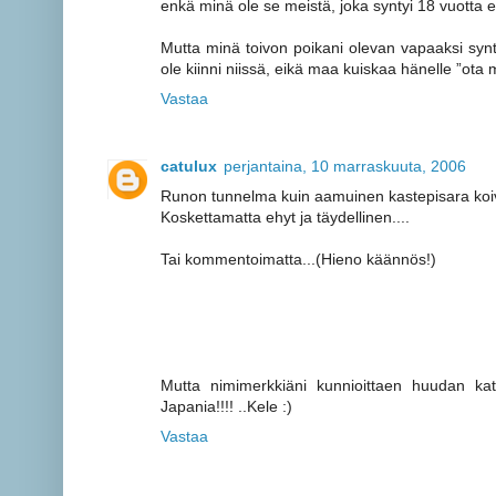
enkä minä ole se meistä, joka syntyi 18 vuotta 
Mutta minä toivon poikani olevan vapaaksi synty
ole kiinni niissä, eikä maa kuiskaa hänelle ”ota 
Vastaa
catulux
perjantaina, 10 marraskuuta, 2006
Runon tunnelma kuin aamuinen kastepisara koiv
Koskettamatta ehyt ja täydellinen....
Tai kommentoimatta...(Hieno käännös!)
Mutta nimimerkkiäni kunnioittaen huudan kat
Japania!!!! ..Kele :)
Vastaa