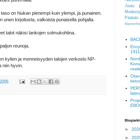
Joulu
Modesty
 taso on hiukan pienempi kuin ylempi, ja punainen.
Päätalo
 unen kirjoitusta, valkoista punaisella pohjalla.
Mannerhe
t talot näkisi lankojen solmukohtina.
BAC
paljon reunoja.
Ency
1911
tten kylien ja menneisyyden talojen verkosto NP-
Nord
Konv
 niin hyvin.
real
Otav
tiet
 2006
PERS
latin
Proj
EBO
Blogiarki
►
202
►
202