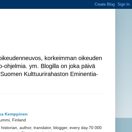
 hovioikeudenneuvos, korkeimman oikeuden
io-ohjelmia. ym. Blogilla on joka päivä
a; Suomen Kulttuurirahaston Eminentia-
ka Kemppinen
ummi, Finland
 historian, author, translator, blogger, every day.70 000