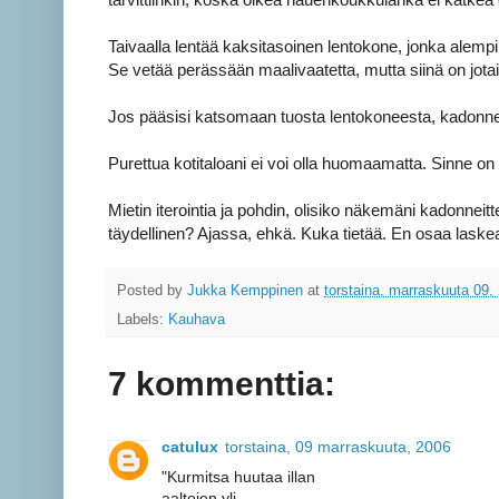
Taivaalla lentää kaksitasoinen lentokone, jonka alempi
Se vetää perässään maalivaatetta, mutta siinä on jotain
Jos pääsisi katsomaan tuosta lentokoneesta, kadonnee
Purettua kotitaloani ei voi olla huomaamatta. Sinne on 
Mietin iterointia ja pohdin, olisiko näkemäni kadonnei
täydellinen? Ajassa, ehkä. Kuka tietää. En osaa laskea
Posted by
Jukka Kemppinen
at
torstaina, marraskuuta 09,
Labels:
Kauhava
7 kommenttia:
catulux
torstaina, 09 marraskuuta, 2006
"Kurmitsa huutaa illan
aaltojen yli