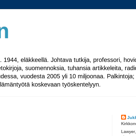
n
a, s. 1944, eläkkeellä. Johtava tutkija, professori,
etokirjoja, suomennoksia, tuhansia artikkeleita, rad
audessa, vuodesta 2005 yli 10 miljoonaa. Palkintoj
ta elämäntyötä koskevaan työskentelyyn.
Juk
Kirkkon
Lawyer,