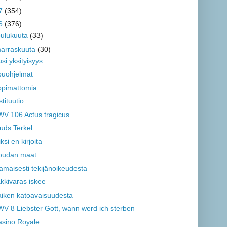
7
(354)
6
(376)
oulukuuta
(33)
arraskuuta
(30)
si yksityisyys
puohjelmat
opimattomia
stituutio
V 106 Actus tragicus
uds Terkel
ksi en kirjoita
oudan maat
amaisesti tekijänoikeudesta
kkivaras iskee
iken katoavaisuudesta
V 8 Liebster Gott, wann werd ich sterben
asino Royale