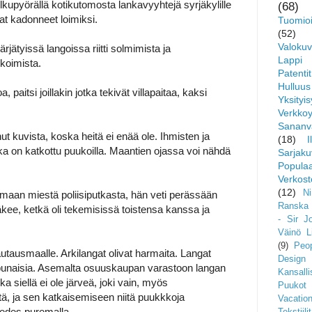
olkupyörällä kotikutomosta lankavyyhtejä syrjäkylille
(68)
ivat kadonneet loimiksi.
Tuomioi
(52)
Valoku
värjätyissä langoissa riitti solmimista ja
Lappi
ikoimista.
Patent
Hulluus
paitsi joillakin jotka tekivät villapaitaa, kaksi
Yksityi
Verkkoy
Sananv
ut kuvista, koska heitä ei enää ole. Ihmisten ja
(18)
otka on katkottu puukoilla. Maantien ojassa voi nähdä
Sarjaku
Populaar
Verkost
(12)
N
akemaan miestä poliisiputkasta, hän veti perässään
Ranska 
näkee, ketkä oli tekemisissä toistensa kanssa ja
- Sir J
Väinö L
(9)
Peo
tausmaalle. Arkilangat olivat harmaita. Langat
Design
ti punaisia. Asemalta osuuskaupan varastoon langan
Kansalli
a siellä ei ole järveä, joki vain, myös
Puukot
iltä, ja sen katkaisemiseen niitä puukkkoja
Vacatio
 edes puremalla.
Tekstiilit