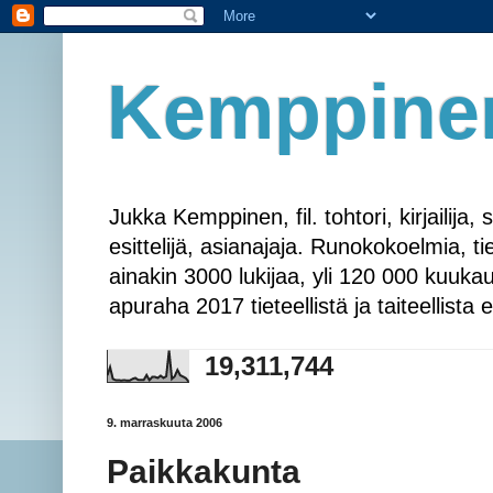
Kemppine
Jukka Kemppinen, fil. tohtori, kirjailij
esittelijä, asianajaja. Runokokoelmia, ti
ainakin 3000 lukijaa, yli 120 000 kuuk
apuraha 2017 tieteellistä ja taiteellis
19,311,744
9. marraskuuta 2006
Paikkakunta