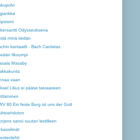
kupolvi
giankka
öpsismi
ikersantti Odysseuksena
stä minä tiedän
chin kantaatit - Bach Cantatas
seään fiksumpi
asala Masaby
ikkakunta
innaa vaan
kael Lilius ei pääse taivaaseen
rttäminen
V 80 Ein feste Burg ist uns der Gott
ihtoehdoton
rjens sanoi suutari lestilleen
rkassilmät
estenlehti