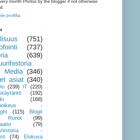
very month Photos by the blogger if not otherwise
d.
le profiilia
et
llisuus
(751)
ofointi
(737)
ria
(639)
uurihistoria
)
Media
(346)
et asiat
(340)
lo
(239)
IT
(220)
skäytäntö
(192)
ki
(168)
ijänoikeus -
ght
(115)
Blogit
Runot
(99)
aatio
(79)
ushistoria -
it
(74)
Elokuva