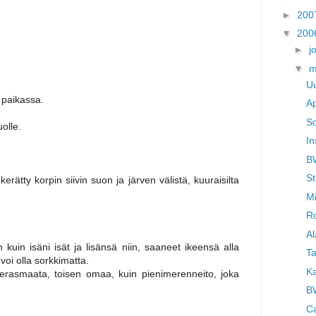
►
200
▼
200
►
j
▼
m
Uu
 paikassa.
A
S
olle.
In
BW
St
ätty korpin siivin suon ja järven välistä, kuuraisilta
Mi
R
Al
kuin isäni isät ja lisänsä niin, saaneet ikeensä alla
Ta
oi olla sorkkimatta.
Ka
erasmaata, toisen omaa, kuin pienimerenneito, joka
BW
C