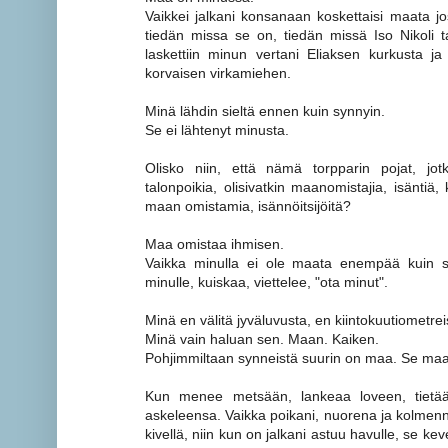
Vaikkei jalkani konsanaan koskettaisi maata jost
tiedän missa se on, tiedän missä Iso Nikoli t
laskettiin minun vertani Eliaksen kurkusta j
korvaisen virkamiehen.
Minä lähdin sieltä ennen kuin synnyin.
Se ei lähtenyt minusta.
Olisko niin, että nämä torpparin pojat, jo
talonpoikia, olisivatkin maanomistajia, isänt
maan omistamia, isännöitsijöitä?
Maa omistaa ihmisen.
Vaikka minulla ei ole maata enempää kuin 
minulle, kuiskaa, viettelee, "ota minut".
Minä en välitä jyväluvusta, en kiintokuutiometrei
Minä vain haluan sen. Maan. Kaiken.
Pohjimmiltaan synneistä suurin on maa. Se maa 
Kun menee metsään, lankeaa loveen, tietää 
askeleensa. Vaikka poikani, nuorena ja kolmen
kivellä, niin kun on jalkani astuu havulle, se ke