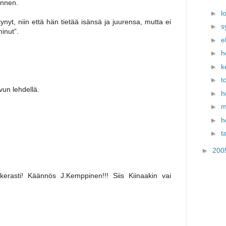
ennen.
►
l
nyt, niin että hän tietää isänsä ja juurensa, mutta ei
►
s
minut”.
►
e
►
h
►
k
►
t
un lehdellä.
►
h
►
m
►
h
►
t
►
200
kerasti! Käännös J.Kemppinen!!! Siis Kiinaakin vai