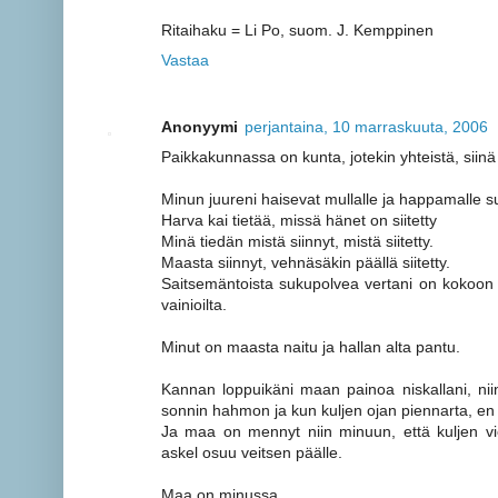
Ritaihaku = Li Po, suom. J. Kemppinen
Vastaa
Anonyymi
perjantaina, 10 marraskuuta, 2006
Paikkakunnassa on kunta, jotekin yhteistä, siinä
Minun juureni haisevat mullalle ja happamalle su
Harva kai tietää, missä hänet on siitetty
Minä tiedän mistä siinnyt, mistä siitetty.
Maasta siinnyt, vehnäsäkin päällä siitetty.
Saitsemäntoista sukupolvea vertani on kokoon ker
vainioilta.
Minut on maasta naitu ja hallan alta pantu.
Kannan loppuikäni maan painoa niskallani, niin 
sonnin hahmon ja kun kuljen ojan piennarta, en v
Ja maa on mennyt niin minuun, että kuljen vi
askel osuu veitsen päälle.
Maa on minussa.