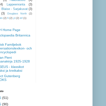
(4)
Lappeenranta
(3)
 Blaise - Sarjakuvat
(3)
(3)
Douglass North
(2)
im
(2)
fi
(2)
yl
(2)
inf
(1)
H Home Page
clopaedia Britannica
isk Familjebok
ersationslexikon- och
encyclopedi
an Pieni
osanakirja 1925-1928
EUS - klassikot
aksi ja kreikaksi
ect Gutenberg
OKS
sto
6
(51)
5
(90)