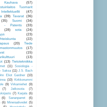
Kauhava
(57)
stuinlaitos Tuomarit
Intellektuellit
(47)
va
(39)
Tavarat
(36)
(35)
Suomi
(34)
it - Patents
(33)
(28)
sota
(24)
syys
(23)
hteiskunta
(22)
apaus
(20)
Tiede
Ilmastonmuutos
(17)
vat
(15)
ikulttuuri
(13)
ot
(13)
Tietotekniikka
imet
(11)
Sosiologia -
- Saksa
(11)
J.S. Bach
ohn Eliot Gardner
(10)
inna
(10)
Kirkkonummi
ple
(9)
Virkamiehet
(9)
(7)
Jatkosota
(7)
skirjasto
(7)
Karjala
(6)
(6)
Sananparret
(6)
n
(6)
Mineraalivedet
(5)
(5)
Haastattelu
(4)