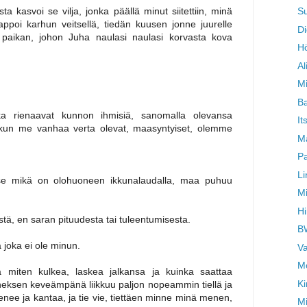
Su
a kasvoi se vilja, jonka päällä minut siitettiin, minä
appoi karhun veitsellä, tiedän kuusen jonne juurelle
Di
a paikan, johon Juha naulasi naulasi korvasta kova
H
Al
Mi
Ba
tka rienaavat kunnon ihmisiä, sanomalla olevansa
It
iä, kun me vanhaa verta olevat, maasyntyiset, olemme
M
Pa
L
se mikä on olohuoneen ikkunalaudalla, maa puhuu
Mi
Hi
stä, en saran pituudesta tai tuleentumisesta.
BW
joka ei ole minun.
Va
Mo
miten kulkea, laskea jalkansa ja kuinka saattaa
Ki
neksen keveämpänä liikkuu paljon nopeammin tiellä ja
venee ja kantaa, ja tie vie, tiettäen minne minä menen,
Mi