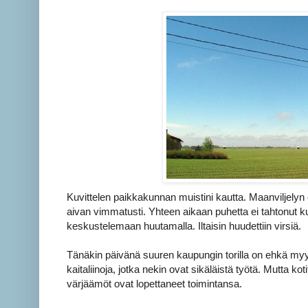
Kuvittelen paikkakunnan muistini kautta. Maanviljelyn oh
aivan vimmatusti. Yhteen aikaan puhetta ei tahtonut k
keskustelemaan huutamalla. Iltaisin huudettiin virsiä.
Tänäkin päivänä suuren kaupungin torilla on ehkä myytä
kaitaliinoja, jotka nekin ovat sikäläistä työtä. Mutta kot
värjäämöt ovat lopettaneet toimintansa.