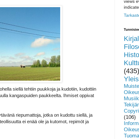
views e
indicate
Tarkaste
Tunniste
Kirja
Filos
Histo
Kultt
(435
Yleis
Muiste
ella siellä tehtiin puukkoja ja kudotiin, kudottiin
Oikeu
uulla kangaspuiden paukkeelta. Ihmiset oppivat
Musiik
Tek
Copyri
vänä riepumattoja, jotka on kudottu siellä, ja
(106)
iteollisuutta ei enää ole ja kutomot, repimöt ja
Inform
Oike
Tuomar