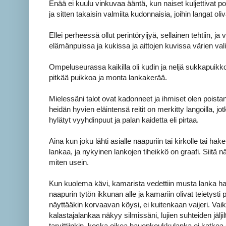
Enää ei kuulu vinkuvaa ääntä, kun naiset kuljettivat p
ja sitten takaisin valmiita kudonnaisia, joihin langat ol
Ellei perheessä ollut perintöryijyä, sellainen tehtiin, ja 
elämänpuissa ja kukissa ja aittojen kuvissa värien val
Ompeluseurassa kaikilla oli kudin ja neljä sukkapuikkoa, 
pitkää puikkoa ja monta lankakerää.
Mielessäni talot ovat kadonneet ja ihmiset olen poistan
heidän hyvien eläintensä reitit on merkitty langoilla, j
hylätyt vyyhdinpuut ja palan kaidetta eli pirtaa.
Aina kun joku lähti asialle naapuriin tai kirkolle tai h
lankaa, ja nykyinen lankojen tiheikkö on graafi. Siitä 
miten usein.
Kun kuolema kävi, kamarista vedettiin musta lanka hau
naapurin tytön ikkunan alle ja kamariin olivat teietys
näyttääkin korvaavan köysi, ei kuitenkaan vaijeri. Vaikk
kalastajalankaa näkyy silmissäni, lujien suhteiden jälj
tarvittiinkin, koska oikea hauenkoukkulanka ei katkea