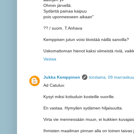
Ohmin järvellä.
Sydäntä painaa kaipuu
pois uponneeseen aikaan"
?? / suom. T.Anhava
Kemppisen jutun voisi tiivistää näillä sanoilla?
Uskomattoman hienot kaksi viimeistä riviä, vaik
Vastaa
Jukka Kemppinen
torstaina, 09 marrasku
Ad Catulux:
Kysyt miksi kotiuduin kosteille vuorille.
En vastaa. Hymyilen sydämen hiljaisuutta.
Virta vie mennessään muun, ei kukkien kuvajais
Ihmisten maailman pinnan alla on toinen taivas 